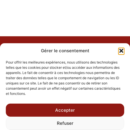
cuisine inventive.
marie ambiance spectaculaire et
OMG Resto est un lieu unique qui
Installé dans une ancienne église,
Sherbrooke
OMG Resto
Gérer le consentement
Pour offrir les meilleures expériences, nous utilisons des technologies
telles que les cookies pour stocker et/ou accéder aux informations des
appareils. Le fait de consentir à ces technologies nous permettra de
traiter des données telles que le comportement de navigation ou les ID
uniques sur ce site. Le fait de ne pas consentir ou de retirer son
consentement peut avoir un effet négatif sur certaines caractéristiques
et fonctions.
Accepter
Refuser