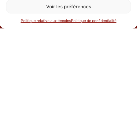
La fromagerie
Voir les préférences
Nos fromages
Politique relative aux témoins
Politique de confidentialité
Recettes et inspirations
Où nous trouver
Carrière
Contact
HORAIRE FROMAGE FRAIS
430, rue Principale